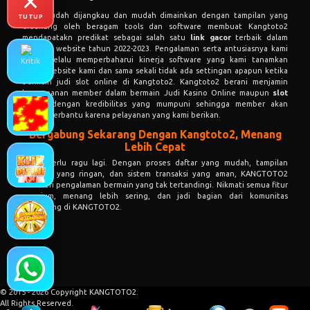
cepat dalam hitungan menit.
TUTUP
Situs mudah dijangkau dan mudah dimainkan dengan tampilan yang
didukung oleh beragam tools dan software membuat Kangtoto2
mendapatakn predikat sebagai salah satu
link gacor
terbaik dalam
peforma website tahun 2022-2023. Pengalaman serta antusiasnya kami
untuk selalu memperbaharui kinerja software yang kami tanamkan
dalam website kami dan sama sekali tidak ada settingan apapun ketika
bermain judi slot online di Kangtoto2. Kangtoto2 berani menjamin
kenyamanan member dalam bermain Judi Kasino Online maupun
slot
online
dengan kredibilitas yang mumpuni sehingga member akan
merasa terbantu karena pelayanan yang kami berikan.
Bergabung Sekarang Dengan Kangtoto2, Menang
Lebih Cepat
Tidak perlu ragu lagi. Dengan proses daftar yang mudah, tampilan
website yang ringan, dan sistem transaksi yang aman, KANGTOTO2
memberi pengalaman bermain yang tak tertandingi. Nikmati semua fitur
premium, menang lebih sering, dan jadi bagian dari komunitas
pemenang di KANGTOTO2.
© 2015 - 2026 Copyright KANGTOTO2.