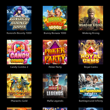
Rise of Athena
Rise of Athena 1000
Caribbean Treasure
Kunoichi Bounty 1000
Bunny Bonaza 1000
Wukong Rising
Candy Combo 2
Poker Party
Royal Gems
Pharaohs Gold
Mafia Legends
Battleground Infinity