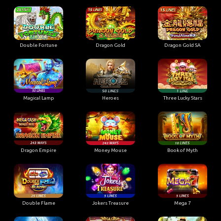
Double Fortune
Dragon Gold
Dragon Gold SA
Magical Lamp
Heroes
Three Lucky Stars
Dragon Empire
Money Mouse
Book of Myth
Double Flame
Jokers Treasure
Mega 7