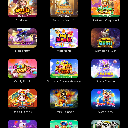
Gold West
Secrets of Anubis
Brothers Kingdom 2
Magic Kitty
Moji Mania
Gemstone Rush
Candy Pop 2
Farmland Frenzy Maxways
Space Crasher
Rabbit Riches
Crazy Bomber
Sugar Party