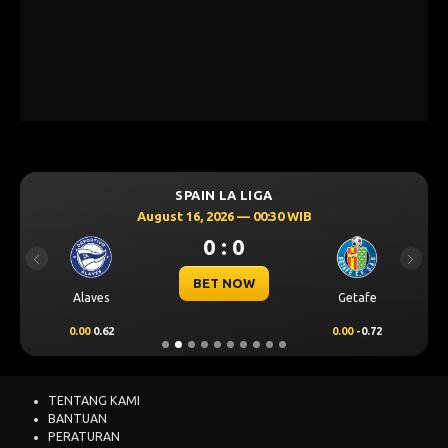
SPAIN LA LIGA
August 16, 2026 — 00:30 WIB
0 : 0
Previous
Next
BET NOW
Alaves
Getafe
0.00
0.62
0.00
-0.72
TENTANG KAMI
BANTUAN
PERATURAN