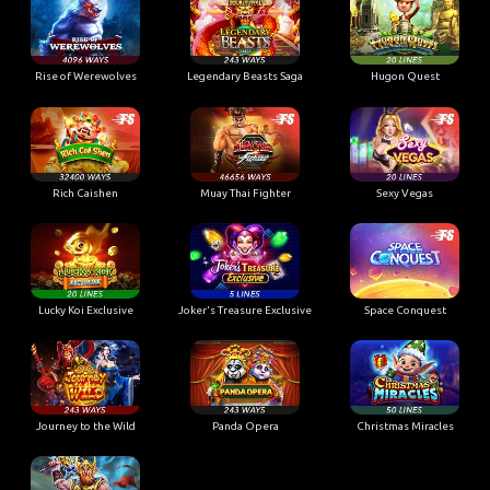
Rise of Werewolves
Legendary Beasts Saga
Hugon Quest
Rich Caishen
Muay Thai Fighter
Sexy Vegas
Lucky Koi Exclusive
Joker's Treasure Exclusive
Space Conquest
Journey to the Wild
Panda Opera
Christmas Miracles