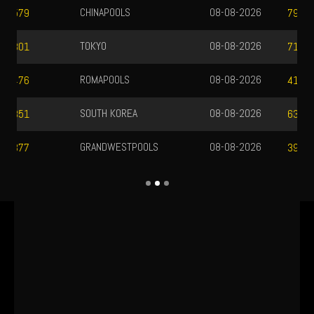
CHINAPOOLS
08-08-2026
7936
TOKYO
08-08-2026
7153
ROMAPOOLS
08-08-2026
4187
SOUTH KOREA
08-08-2026
6398
GRANDWESTPOOLS
08-08-2026
3914