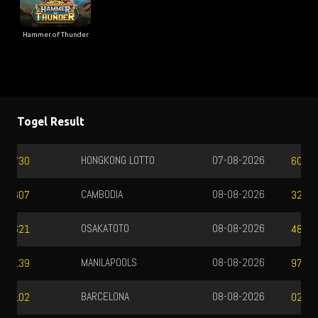
Hammer of Thunder
Togel Result
HONGKONG LOTTO
07-08-2026
6011
CAMBODIA
08-08-2026
3290
OSAKATOTO
08-08-2026
4869
MANILAPOOLS
08-08-2026
9714
BARCELONA
08-08-2026
0213