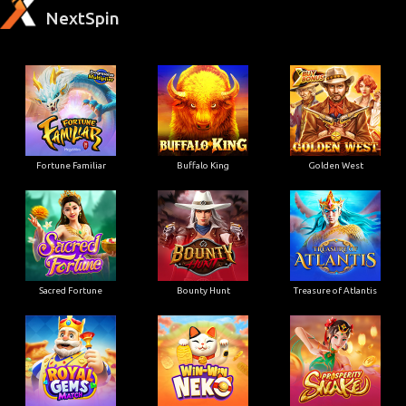
NextSpin
Fortune Familiar
Buffalo King
Golden West
Sacred Fortune
Bounty Hunt
Treasure of Atlantis