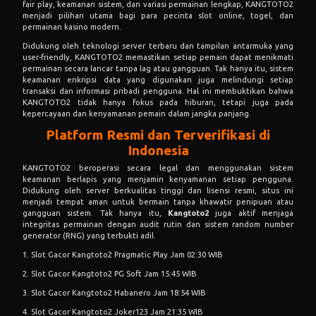
fair play, keamanan sistem, dan variasi permainan lengkap, KANGTOTO2
menjadi pilihan utama bagi para pecinta slot online, togel, dan
permainan kasino modern.
Didukung oleh teknologi server terbaru dan tampilan antarmuka yang
user-friendly, KANGTOTO2 memastikan setiap pemain dapat menikmati
permainan secara lancar tanpa lag atau gangguan. Tak hanya itu, sistem
keamanan enkripsi data yang digunakan juga melindungi setiap
transaksi dan informasi pribadi pengguna. Hal ini membuktikan bahwa
KANGTOTO2 tidak hanya fokus pada hiburan, tetapi juga pada
kepercayaan dan kenyamanan pemain dalam jangka panjang.
Platform Resmi dan Terverifikasi di
Indonesia
KANGTOTO2 beroperasi secara legal dan menggunakan sistem
keamanan berlapis yang menjamin kenyamanan setiap pengguna.
Didukung oleh server berkualitas tinggi dan lisensi resmi, situs ini
menjadi tempat aman untuk bermain tanpa khawatir penipuan atau
gangguan sistem. Tak hanya itu,
Kangtoto2
juga aktif menjaga
integritas permainan dengan audit rutin dan sistem random number
generator (RNG) yang terbukti adil.
1. Slot Gacor Kangtoto2 Pragmatic Play Jam 02:30 WIB
2. Slot Gacor Kangtoto2 PG Soft Jam 15:45 WIB
3. Slot Gacor Kangtoto2 Habanero Jam 18:54 WIB
4. Slot Gacor Kangtoto2 Joker123 Jam 21:35 WIB