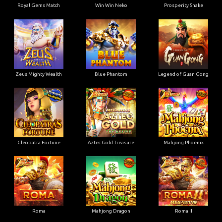
Royal Gems Match
Win Win Neko
Prosperity Snake
Zeus Mighty Wealth
Blue Phantom
Legend of Guan Gong
Cleopatra Fortune
Aztec Gold Treasure
Mahjong Phoenix
Roma
Mahjong Dragon
Roma II