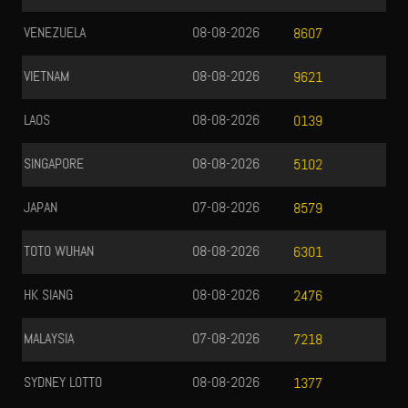
CAMBODIA
08-08-2026
3290
OSAKATOTO
08-08-2026
4869
MANILAPOOLS
07-08-2026
4236
BARCELONA
08-08-2026
0213
CHINAPOOLS
07-08-2026
6458
TOKYO
07-08-2026
4239
ROMAPOOLS
08-08-2026
4187
SOUTH KOREA
08-08-2026
6398
GRANDWESTPOOLS
08-08-2026
3914