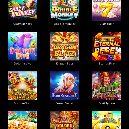
Crazy Monkey
Double Monkey
Diamond 7
Dolphin dive
Dragon Blitz
Eternal Fire
Fortune Toad
Forest Secret
Fruit Tycoon