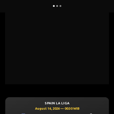
SPAIN LA LIGA
August 16, 2026 — 00:30 WIB