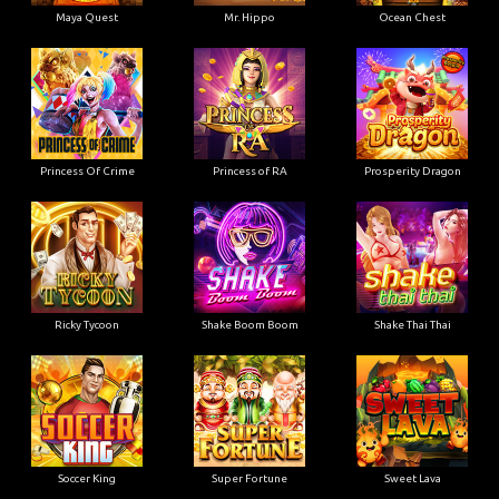
Maya Quest
Mr. Hippo
Ocean Chest
Princess Of Crime
Princess of RA
Prosperity Dragon
Ricky Tycoon
Shake Boom Boom
Shake Thai Thai
Soccer King
Super Fortune
Sweet Lava