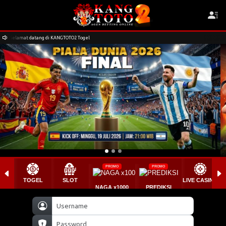
Selamat datang di KANGTOTO2 Togel
PROMO
PROMO
TOGEL
SLOT
LIVE CASINO
NAGA x1000
PREDIKSI