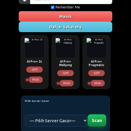
Remember Me
Masuk
Daftar Sekarang
AI Pro+ 2x
AI Pro+
AI Pro+
Mahjong
Pragmatic
OFF
OFF
OFF
Mati
Mati
Mati
Pilih Server Gacor
Scan