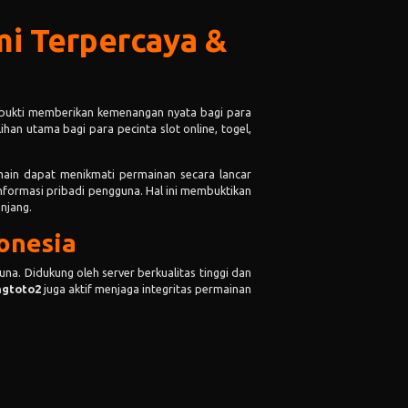
i Terpercaya &
alm
Candy Bomb
rbukti memberikan kemenangan nyata bagi para
n utama bagi para pecinta slot online, togel,
main dapat menikmati permainan secara lancar
informasi pribadi pengguna. Hal ini membuktikan
njang.
donesia
. Didukung oleh server berkualitas tinggi dan
gtoto2
juga aktif menjaga integritas permainan
he Evil
Meta Space