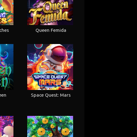
iches
Queen Femida
een
Space Quest: Mars