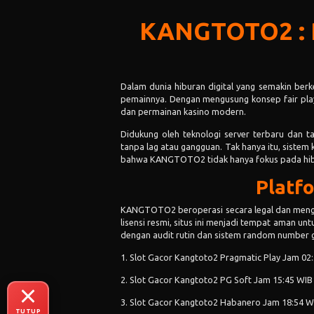
KANGTOTO2 : P
Panda Realm
Ma
J
Dalam dunia hiburan digital yang semakin be
pemainnya. Dengan mengusung konsep fair play
dan permainan kasino modern.
Didukung oleh teknologi server terbaru dan 
tanpa lag atau gangguan. Tak hanya itu, sistem
bahwa KANGTOTO2 tidak hanya fokus pada hibu
Platfo
KANGTOTO2 beroperasi secara legal dan menggu
lisensi resmi, situs ini menjadi tempat aman u
Sanctum of
Into 
dengan audit rutin dan sistem random number ge
Savannah
1. Slot Gacor Kangtoto2 Pragmatic Play Jam 02
2. Slot Gacor Kangtoto2 PG Soft Jam 15:45 WIB
3. Slot Gacor Kangtoto2 Habanero Jam 18:54 W
TUTUP