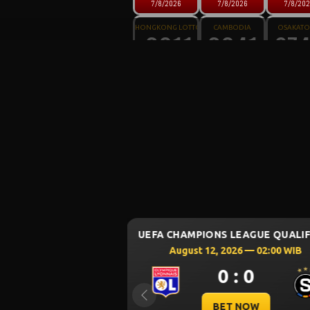
7/8/2026
7/8/2026
7/8/20
HONGKONG LOTTO
CAMBODIA
OSAKAT
6011
6041
97
Apes Squad
Into T
7/8/2026
7/8/2026
7/8/20
Aztec Legacy
Ca
UEFA CHAMPIONS LEAGUE QUALIF
August 11, 2026 — 22:59 WIB
0 : 0
Previous
BET NOW
Union 