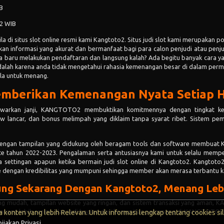
B
12 WIB
 di situs slot online resmi kami Kangtoto2. Situs judi slot kami merupakan porta
kan informasi yang akurat dan bermanfaat bagi para calon penjudi atau penjud
on's Treasure
Oni Cosmic Atlas
ika baru melakukan pendaftaran dan langsung kalah? Ada begitu banyak cara y
dalah karena anda tidak mengetahui rahasia kemenangan besar di dalam permai
la untuk menang.
mberikan Kemenangan Nyata Setiap H
awarkan janji, KANGTOTO2 membuktikan komitmennya dengan tingkat k
w lancar, dan bonus melimpah yang diklaim tanpa syarat ribet. Sistem pem
engan tampilan yang didukung oleh beragam tools dan software membuat 
e tahun 2022-2023. Pengalaman serta antusiasnya kami untuk selalu mempe
a settingan apapun ketika bermain judi slot online di Kangtoto2. Kangt
e
dengan kredibilitas yang mumpuni sehingga member akan merasa terbantu ka
ng Sekarang Dengan Kangtoto2, Menang Leb
 yang mudah, tampilan website yang ringan, dan sistem transaksi yang ama
 menang lebih sering, dan jadi bagian dari komunitas pemenang di KANGTOTO2
 konten yang lebih Relevan. Untuk informasi lengkap tentang cookies sil
ijakan Privasi
.