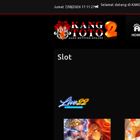
Selamat datang di KA
Jumat 7/08/2026 17:11:28
HOM
Slot