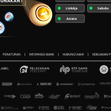
LinkAja
Sakuku
Axiata
 Gambit: Zeus
Goal Rush
God's Gambit
PERATURAN
|
INFORMASI BANK
|
HUBUNGI KAMI
|
KEBIJAKAN P
loodmoon
Block Buster
Fiery Lad
Amazonia