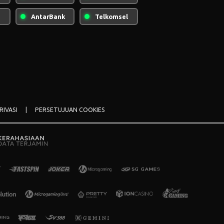
AntarBank
Telkomsel
 Hades
Kingdom of Luck
RIVASI
|
PERSETUJUAN COOKIES
y
Dragon Wish